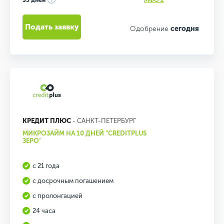
35 дней
МФО 2
Подать заявку
Одобрение
сегодня
КРЕДИТ ПЛЮС
- САНКТ-ПЕТЕРБУРГ
МИКРОЗАЙМ НА 10 ДНЕЙ "CREDITPLUS
ЗЕРО"
с 21 года
с досрочным погашением
с пролонгацией
24 часа