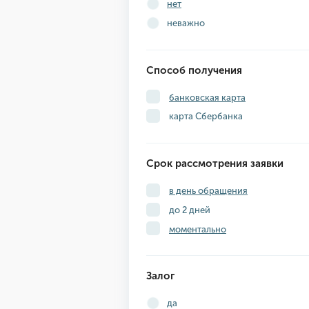
нет
неважно
Способ получения
банковская карта
карта Сбербанка
Срок рассмотрения заявки
в день обращения
до 2 дней
моментально
Залог
да