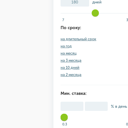
дней
7
По сроку:
на длительный срок
на год
на месяц
на 3 месяца
на 10 дней
на 2 месяца
Мин. ставка:
% в день
0.3
0