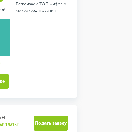
ие
Развеиваем ТОП мифов о
вой
микрокредитовании
ю
ке
УРГ
Подать заявку
ЗАРПЛАТЫ"