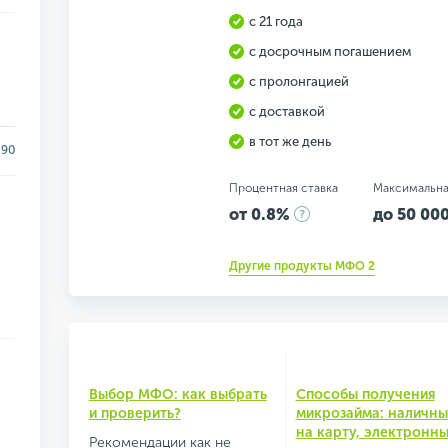
с 21 года
с досрочным погашением
с пролонгацией
с доставкой
в тот же день
90
Процентная ставка
Максимальна
от 0.8%
до 50 000
Другие продукты МФО 2
Выбор МФО: как выбрать
Способы получения
и проверить?
микрозайма: наличны
на карту, электронн
Рекомендации как не