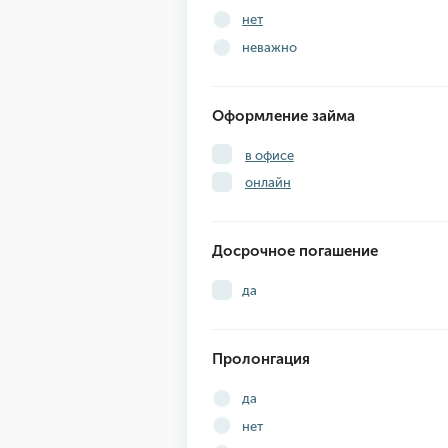
нет
неважно
Оформление займа
в офисе
онлайн
Досрочное погашение
да
Пролонгация
да
нет