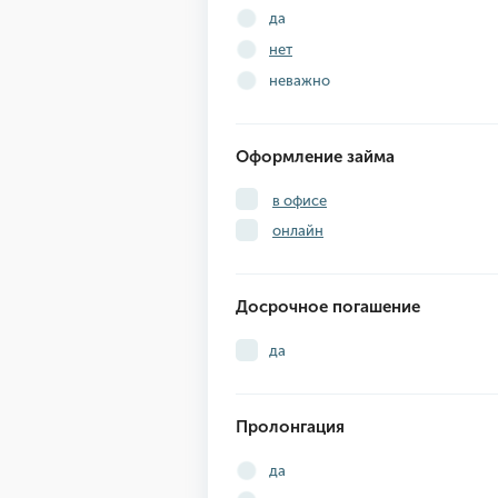
да
нет
неважно
Оформление займа
в офисе
онлайн
Досрочное погашение
да
Пролонгация
да