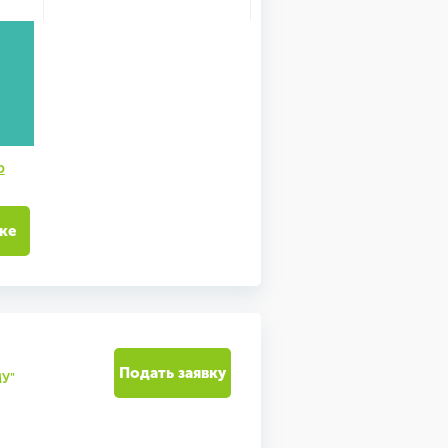
ю
ке
Подать заявку
У"