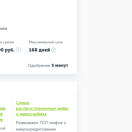
анка
я сумма
Максимальный срок
0 руб.
168 дней
Одобрение
5 минут
Самые
ми,
распространенные мифы
ый
о микрозаймах
ие
Развеиваем ТОП мифов о
вой
микрокредитовании