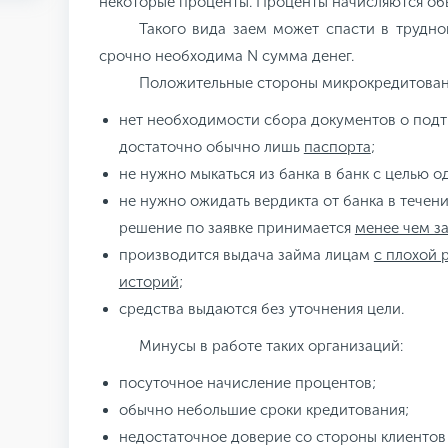
некоторые проценты. Проценты начисляются об
Такого вида заем может спасти в трудно
срочно необходима N сумма денег.
Положительные стороны микрокредитован
нет необходимости сбора документов о под
достаточно обычно лишь
паспорта
;
не нужно мыкаться из банка в банк с целью о
не нужно ожидать вердикта от банка в течени
решение по заявке принимается
менее чем за
производится выдача займа лицам
с плохой 
историй
;
средства выдаются без уточнения цели.
Минусы в работе таких организаций:
посуточное начисление процентов;
обычно небольшие сроки кредитования;
недостаточное доверие со стороны клиентов