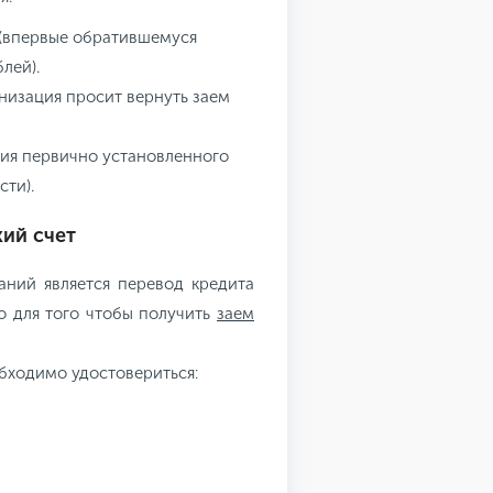
(впервые обратившемуся
лей).
анизация просит вернуть заем
ния первично установленного
сти).
кий счет
ний является перевод кредита
о для того чтобы получить
заем
бходимо удостовериться: