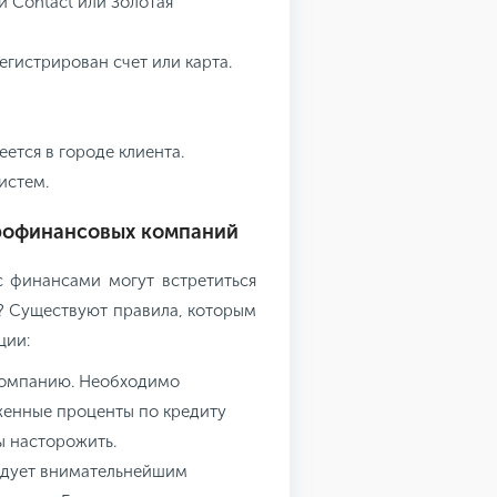
 Contact или Золотая
егистрирован счет или карта.
ется в городе клиента.
истем.
рофинансовых компаний
с финансами могут встретиться
? Существуют правила, которым
ции:
компанию. Необходимо
иженные проценты по кредиту
ы насторожить.
ледует внимательнейшим