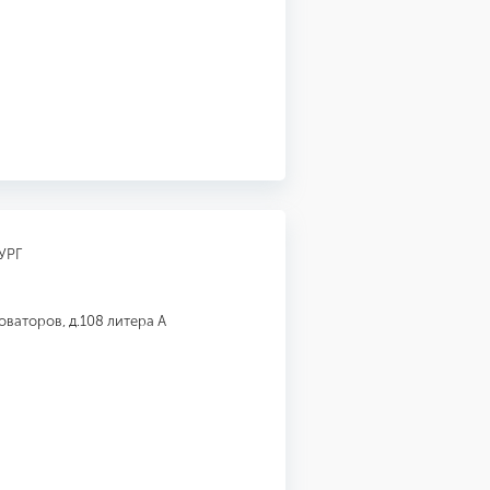
УРГ
оваторов, д.108 литера А