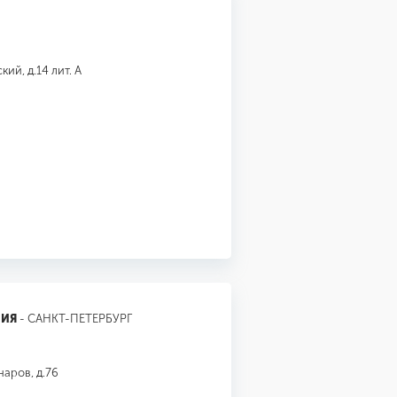
ий, д.14 лит. А
НИЯ
- САНКТ-ПЕТЕРБУРГ
наров, д.76