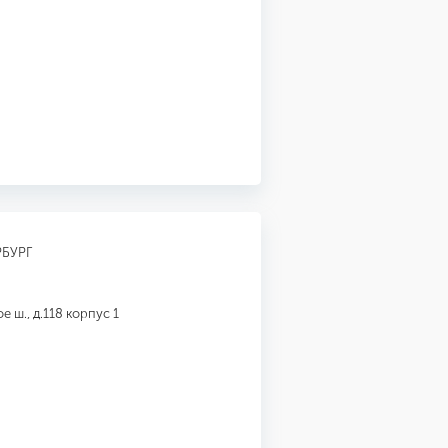
РБУРГ
 ш., д.118 корпус 1