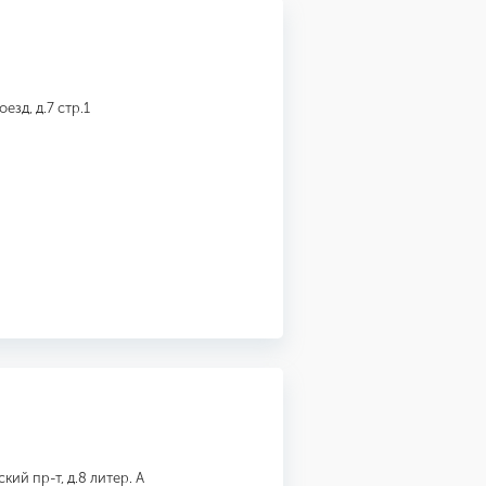
езд, д.7 стр.1
ий пр-т, д.8 литер. А