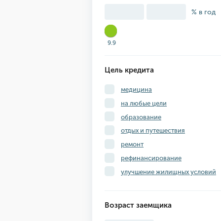
% в год
9.9
Цель кредита
медицина
на любые цели
образование
отдых и путешествия
ремонт
рефинансирование
улучшение жилищных условий
Возраст заемщика