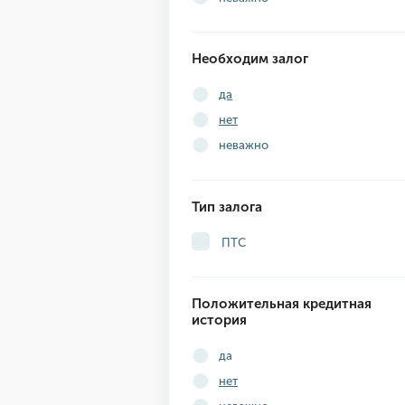
Необходим залог
да
нет
неважно
Тип залога
ПТС
Положительная кредитная
история
да
нет