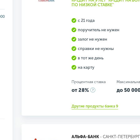
КРЕДИТ НА 9 ЛЕТ "КРЕДИТ НА Б
ПО НИЗКОЙ СТАВКЕ"
000
с 21 года
поручитель не нужен
залог не нужен
справки не нужны
в тот же день
на карту
Процентная ставка
Максимальна
от 28%
до 50 000
Другие продукты банка 9
АЛЬФА-БАНК
- САНКТ-ПЕТЕРБУРГ