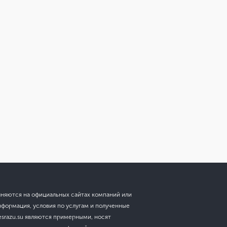
лняются на официальных сайтах компаний или
нформация, условия по услугам и полученные
esrazu.su являются примерными, носят